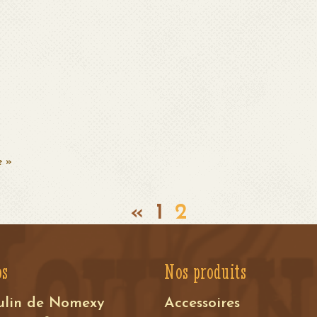
e »
«
1
2
os
Nos produits
ulin de Nomexy
Accessoires