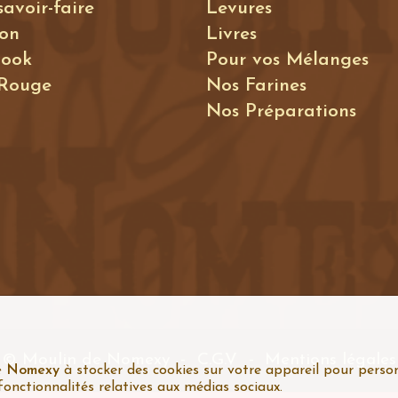
savoir-faire
Levures
ion
Livres
book
Pour vos Mélanges
 Rouge
Nos Farines
Nos Préparations
© Moulin de Nomexy
-
C.G.V
-
Mentions légales
e Nomexy
à stocker des cookies sur votre appareil pour person
 fonctionnalités relatives aux médias sociaux.