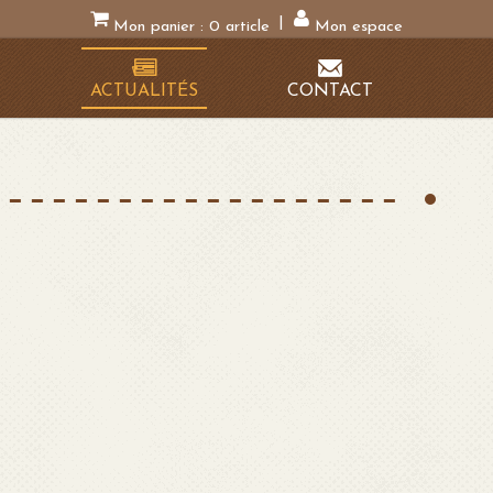
|
Mon panier :
0
article
Mon espace
N
ACTUALITÉS
CONTACT