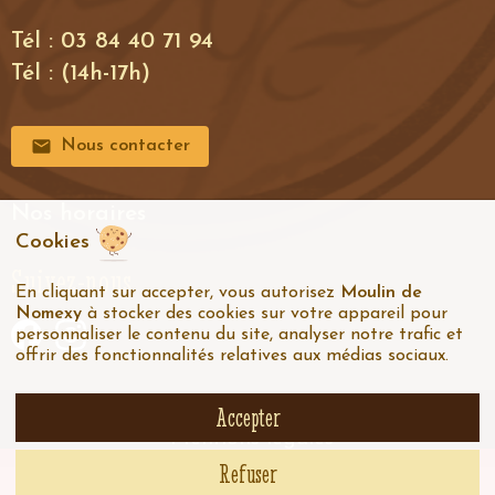
Tél : 03 84 40 71 94
Tél : (14h-17h)
Nous contacter
Nos horaires
Cookies
Suivez-nous
En cliquant sur accepter, vous autorisez
Moulin de
Nomexy
à stocker des cookies sur votre appareil pour
personnaliser le contenu du site, analyser notre trafic et
offrir des fonctionnalités relatives aux médias sociaux.
Accepter
© Moulin de Nomexy
-
C.G.V
-
Mentions légales
Refuser
Actuellement, les FRAIS DE PORT SONT OFFERTS
dès 25 kg achetés. (
Voir conditions
)