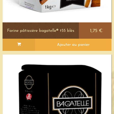
1,75 €
Farine pâtissière bagatelle® t55 blés
Ajouter au panier
Voir le détail