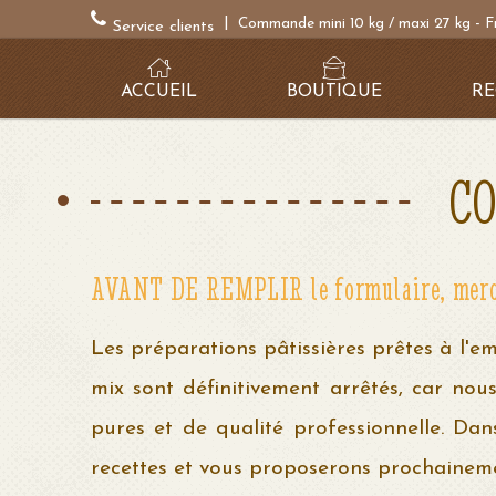
|
Commande mini 10 kg / maxi 27 kg - F
Service clients
ACCUEIL
BOUTIQUE
RE
CO
AVANT DE REMPLIR le formulaire, merci d
Les préparations pâtissières prêtes à l'em
mix sont définitivement arrêtés, car nou
pures et de qualité professionnelle. Da
recettes et vous proposerons prochainemen