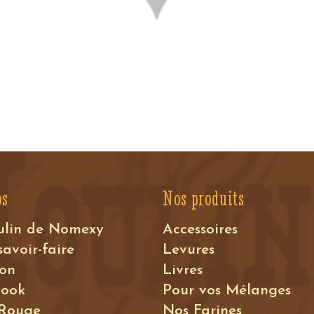
os
Nos produits
ulin de Nomexy
Accessoires
savoir-faire
Levures
ion
Livres
book
Pour vos Mélanges
 Rouge
Nos Farines