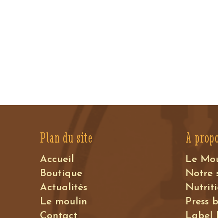
Plan du site
A prop
Accueil
Le Mo
Boutique
Notre 
Actualités
Nutrit
Le moulin
Press 
Contact
Label