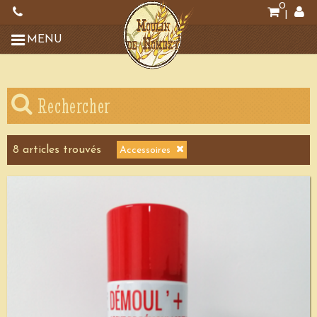
0
|
MENU
Rechercher
8
article
s
trouvé
s
Accessoires