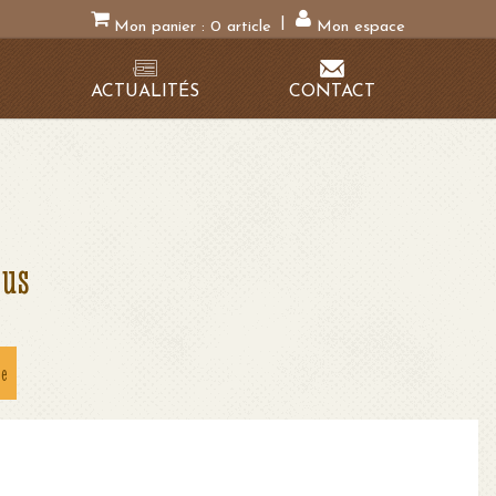
|
Mon panier :
0
article
Mon espace
N
ACTUALITÉS
CONTACT
ous
he