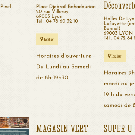
Découvert
Pinel
Place Djebraîl Bahadourian
20 rue Villeroy
69003 Lyon
Halles De Lyo
Tél : 04 78 60 32 10
Lafayette (en
Bonnel)
69003 LYON
Tél : 04 72 84
Localiser
Horaires d'ouverture
Localiser
Du Lundi au Samedi
Horaires 9h
de 8h-19h30
mardi au je
19 h du ven
samedi de 8
MAGASIN VERT
SUPER U