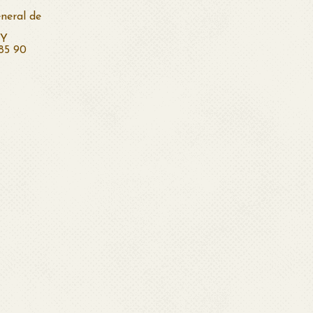
neral de
EY
 85 90