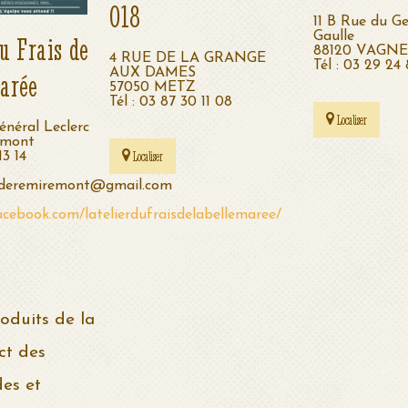
018
11 B Rue du Ge
Gaulle
du Frais de
88120 VAGN
4 RUE DE LA GRANGE
Tél : 03 29 24
AUX DAMES
Marée
57050 METZ
Tél : 03 87 30 11 08
Localiser
énéral Leclerc
emont
Localiser
13 14
isderemiremont@gmail.com
acebook.com/latelierdufraisdelabellemaree/
oduits de la
ct des
des et