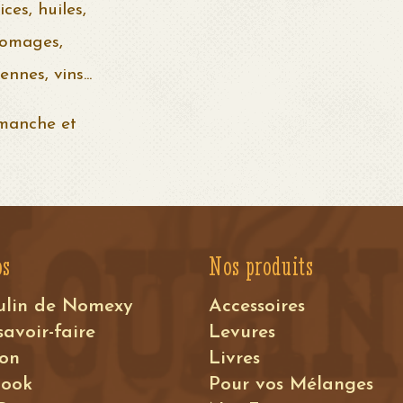
ces, huiles,
romages,
nnes, vins...
manche et
os
Nos produits
ulin de Nomexy
Accessoires
savoir-faire
Levures
ion
Livres
book
Pour vos Mélanges