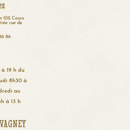
es
n 102 Cours
trée rue de
 86 86
 à 19 h du
udi 8h30 à
dredi au
h à 13 h
 VAGNEY