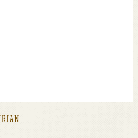
URIAN
t