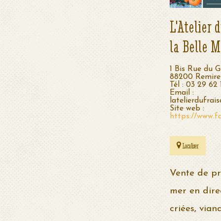
L'Atelier 
la Belle 
1 Bis Rue du G
88200 Remir
Tél : 03 29 62 
Email :
latelierdufra
Site web :
https://www.f
Localiser
Vente de pr
mer en dire
criées, vian