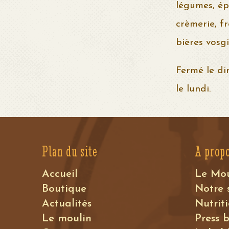
légumes, épi
crèmerie, f
bières vosgie
Fermé le di
le lundi.
Plan du site
A prop
Accueil
Le Mo
Boutique
Notre 
Actualités
Nutrit
Le moulin
Press 