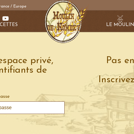
rance / Europe
CETTES
LE MOULI
espace privé,
Pas en
ntifiants de
Inscrive
asse