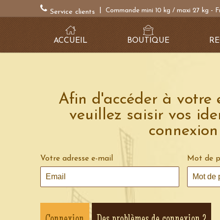
|
Commande mini 10 kg / maxi 27 kg - F
Service clients
ACCUEIL
BOUTIQUE
RE
Afin d'accéder à votre 
veuillez saisir vos ide
connexion
Votre adresse e-mail
Mot de p
Des problèmes de connexion ?