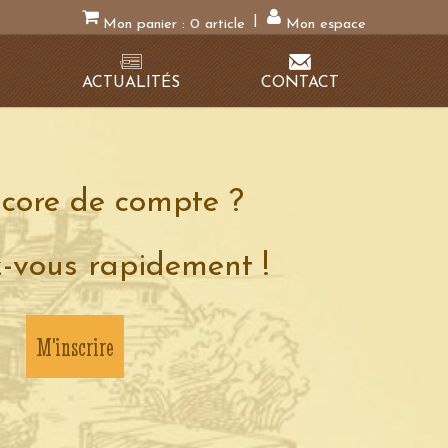
|
Mon panier :
0
article
Mon espace
N
ACTUALITÉS
CONTACT
core de compte ?
z-vous rapidement !
M'inscrire