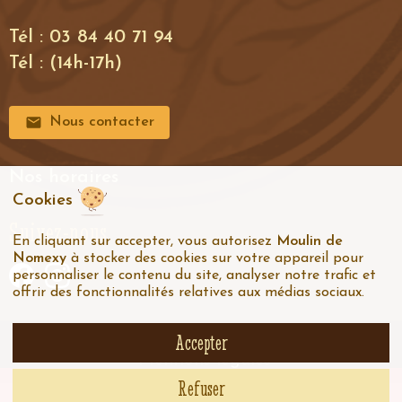
Tél : 03 84 40 71 94
Tél : (14h-17h)
Nous contacter
Nos horaires
Cookies
Suivez-nous
En cliquant sur accepter, vous autorisez
Moulin de
Nomexy
à stocker des cookies sur votre appareil pour
personnaliser le contenu du site, analyser notre trafic et
offrir des fonctionnalités relatives aux médias sociaux.
Accepter
© Moulin de Nomexy
-
C.G.V
-
Mentions légales
Refuser
Actuellement, les FRAIS DE PORT SONT OFFERTS
dès 25 kg achetés. (
Voir conditions
)