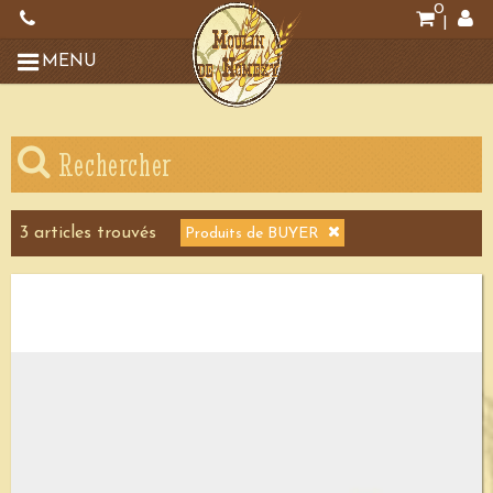
0
|
MENU
Rechercher
3
article
s
trouvé
s
Produits de BUYER