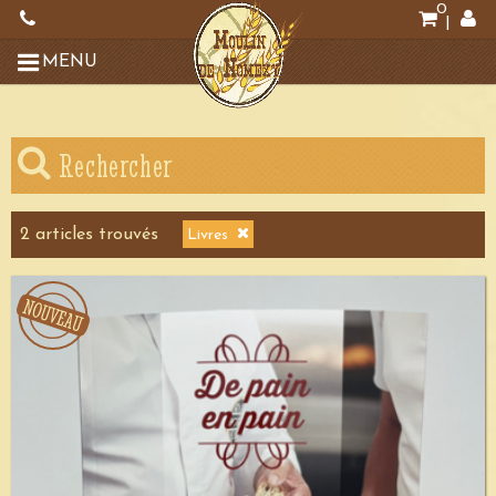
0
|
MENU
Rechercher
2
article
s
trouvé
s
Livres