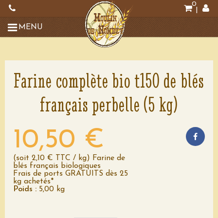
0
|
MENU
Farine complète bio t150 de blés
français perbelle (5 kg)
10,50 €
(soit 2,10 € TTC / kg) Farine de
blés français biologiques
Frais de ports GRATUITS dès 25
kg achetés*
Poids :
5,00 kg