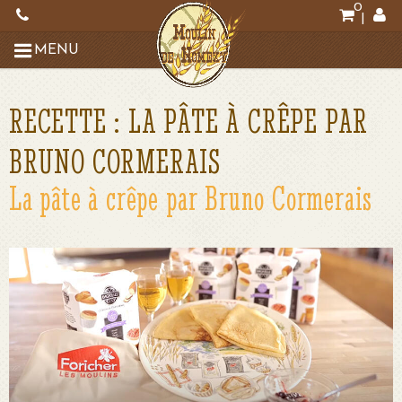
0
|
MENU
RECETTE : LA PÂTE À CRÊPE PAR
BRUNO CORMERAIS
La pâte à crêpe par Bruno Cormerais