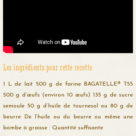
Les ingrédients pour cette recette
1 L de lait 500 g de farine BAGATELLE® T55
500 g d’œufs (environ 10 œufs) 135 g de sucre
semoule 50 g d’huile de tournesol ou 80 g de
beurre De l’huile ou du beurre ou même une
bombe à graisse : Quantité suffisante