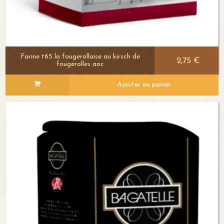
Farine t65 la fougerollaise au kirsch de
2,75 €
fougerolles aoc
Ajouter au panier
Voir le détail