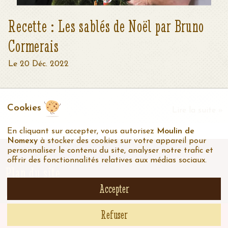
Recette : Les sablés de Noël par Bruno
Cormerais
Le 20 Déc. 2022
Cookies
Lire la suite »
En cliquant sur accepter, vous autorisez
Moulin de
Nomexy
à stocker des cookies sur votre appareil pour
personnaliser le contenu du site, analyser notre trafic et
offrir des fonctionnalités relatives aux médias sociaux.
Plan du site
Accepter
Accueil
Boutique
Refuser
Actuellement, les FRAIS DE PORT SONT OFFERTS
dès 25 kg achetés. (
Voir conditions
)
Actualités