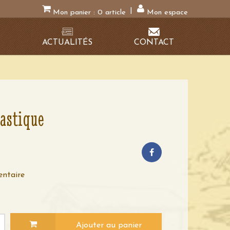
|
Mon panier :
0
article
Mon espace
N
ACTUALITÉS
CONTACT
lastique
entaire
Ajouter au panier