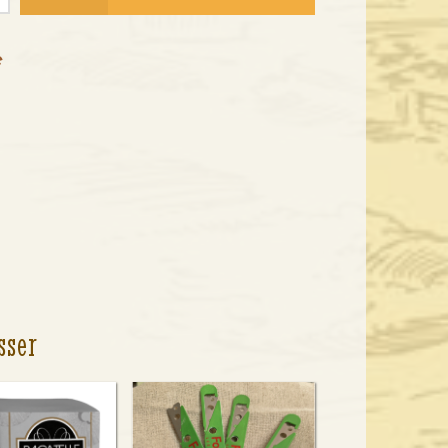
e
sser