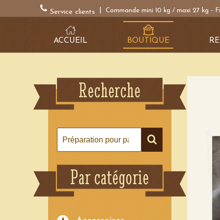
|
Commande mini 10 kg / maxi 27 kg - F
Service clients
ACCUEIL
BOUTIQUE
RE
Recherche
Par catégorie