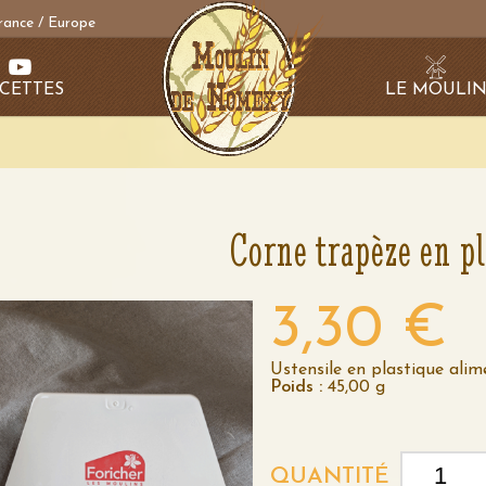
rance / Europe
CETTES
LE MOULI
Corne trapèze en p
3,30 €
Ustensile en plastique alim
Poids :
45,00 g
QUANTITÉ