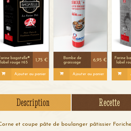
Farine bagatelle®
Bombe de
Farine b
1,75 €
6,95 €
label rouge t65
graissage
label r
Ajouter au panier
Ajouter au panier
Voir le
Voir le
détail
détail
Description
Recette
Corne et coupe pâte de boulanger pâtissier Foriche