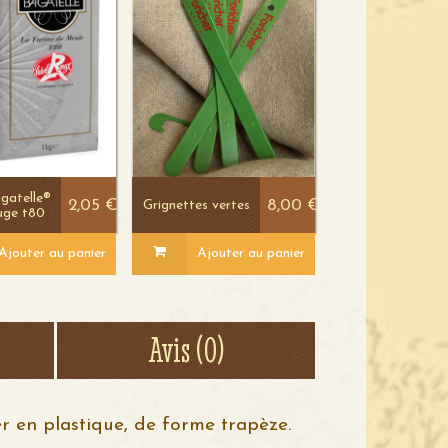
agatelle®
2,05 €
8,00 €
Grignettes vertes
ouge t80
Ajouter au panier
Ajouter au panier
Voir le
Voir le
détail
détail
Avis (0)
r en plastique, de forme trapèze.