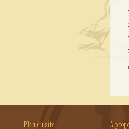
Plan du site
A prop