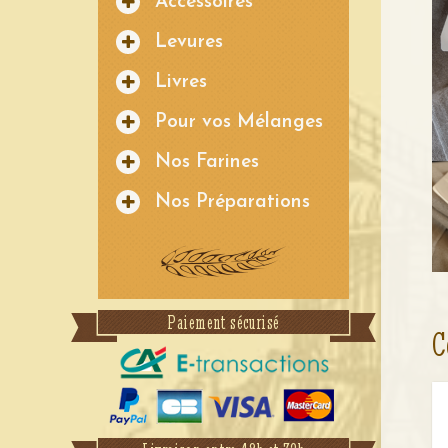
Accessoires
Levures
Livres
Pour vos Mélanges
Nos Farines
Nos Préparations
Paiement sécurisé
C