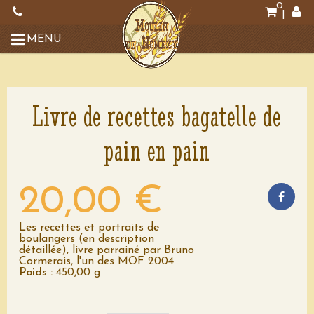
0
|
MENU
Livre de recettes bagatelle de
pain en pain
20,00 €
Les recettes et portraits de
boulangers (en description
détaillée), livre parrainé par Bruno
Cormerais, l'un des MOF 2004
Poids :
450,00 g