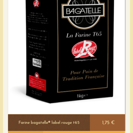
1,75 €
Farine bagatelle® label rouge t65