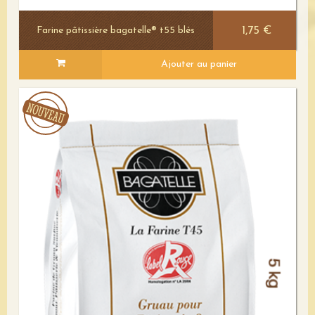
1,75 €
Farine pâtissière bagatelle® t55 blés
Ajouter au panier
Voir le détail