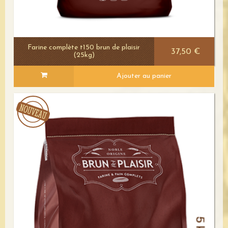
Farine complète t150 brun de plaisir
37,50 €
(25kg)
Ajouter au panier
Voir le détail