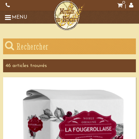
0
|
MENU
Rechercher
46
article
s
trouvé
s