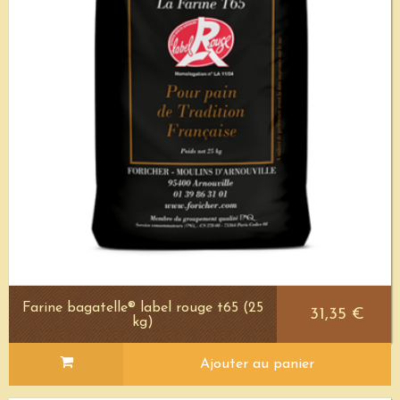
Farine bagatelle® label rouge t65 (25
31,35 €
kg)
Ajouter au panier