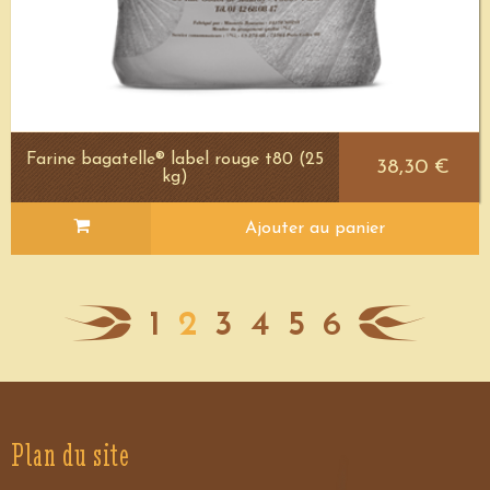
Farine bagatelle® label rouge t80 (25
38,30 €
kg)
Ajouter au panier
1
2
3
4
5
6
Plan du site
Voir le détail