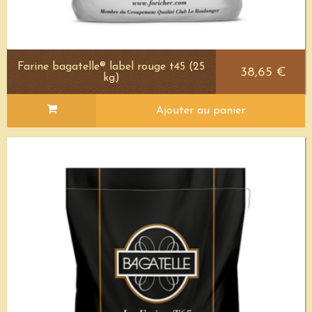
Farine bagatelle® label rouge t45 (25
38,65 €
kg)
Ajouter au panier
Voir le détail